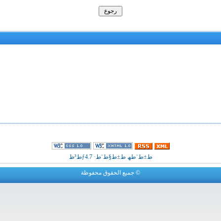
ط³ظƒط±ط¨طھ ط±ط§ط¨ط· 4.7
جميع الحقوق محفوظة ©