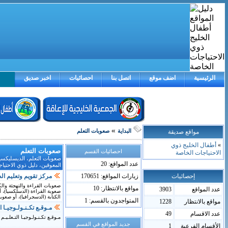
الرئيسية
اضف موقع
اتصل بنا
احصائيات
اخبر صديق
»
مواقع صديقة
البداية
صعوبات التعلم
»
أطفال الخليج ذوي
صعوبات التعلم
احصائيات القسم
الاحتياجات الخاصة
صعوبات التعلم، الديسليكسيا
عدد المواقع: 20
المعوقين، دليل ذوي الاحتيا
إحصائيات
زيارات المواقع: 170651
مركز تقويم وتعليم ا
صعوبات القراءة والتهجئة وال
مواقع بالانتظار: 10
عدد المواقع
3903
صعوبة القراءة (الدسلكسيا)، أ
الكتابة (الدسجرافيا)، أو صعوب
المتواجدون بالقسم: 1
مواقع بالانتظار
1228
مـوقـع تكـنـولـوجيـا ا
عدد الاقسام
49
مـوقـع تكـنـولـوجيـا التـعلـيـم
جديد المواقع في القسم
الأقسام الفرعية
1