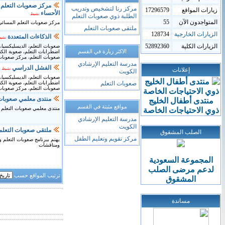
مركز صعوبات التعلم
مركز رنا لتشخيص وتدريب
زيارات المواقع
17296579
الأحساء
نشيط
الطلبة ذوي صعوبات التعلم
المتواجدون الآن
55
مركز صعوبات التعلم المسائي
ملتقى صعوبات التعلم
الزيارات الخارجية
128734
الذكاءات المتعددة
نشي
الزيارات الكلية
52892360
صعوبات التعلم، الديسليكسيا، 
الاكثر زيارة في القسم
اضطرابات التعلم، صعوبة الكت
صعوبات التعلم، مركز صعوبات 
مدرسة التعليم الإرشادي
الفشل الدراسي
إعلانات
نشيط
الكويت
صعوبات التعلم، الديسليكسيا، 
صعوبات التعلم
اضطرابات التعلم، صعوبة الكت
صعوبات التعلم، مركز صعوبات 
منتدى معلمي صعوبات 
منتدى أطفال الخليج
مواقع مثبتة في القسم
منتدى معلمي صعوبات التعلم
ذوي الاحتياجات الخاصة
مدرسة التعليم الإرشادي
الكويت
ملتقى صعوبات التعلم
الصلب المشقوق
مركز تقويم وتعليم الطفل
يهتم ببرنامج صعوبات التعلم 
ومناقشات
المجموعة السعودية
لدعم
مرضى
الصلب
ترتيب المواقع حسب
المشقوق
مساندة