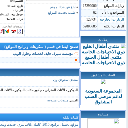
التقييم: (
0
)
زيارات المواقع
17296906
تاريخ الاضافة:
»
ابلغ عن هذا الموقع
الزيارات:
المتواجدون الآن
62
»
طلب تحديث الموقع
جوجل بيج رانك: (0)
الزيارات الخارجية
128734
ترتيب اليكسا:
الزيارات الكلية
52895685
الصفحات الخارجية:
إعلانات
تصفح ايضا في قسم (اسكربتات وبرامج المواقع)
مؤسسة سيرف فايف لخدمات وحلول الويب
منتدى أطفال الخليج
ذوي الاحتياجات الخاصة
الصلب المشقوق
منتدى سعودي ون
الديكور - الأثاث المنزلي - ديكور - اثاث الديكور - الأثاث 
المجموعة السعودية
لدعم
مرضى
الصلب
منتديات متنوعة
القسم:
المشقوق
مساندة
كلمات دليلية
موقع
,
تحميل
,
برامج
,
2010
,
كاملة
,
بلاك
,
بيري
,
جديدة
,
ومجان