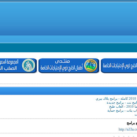
ي
امج نت - برامج جديدة
 طبخ
ت
 برامج
http://a33a.