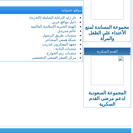
مواقع عشوائية
دار زايد للرعاية الشاملة (الخزنة).
دليل مواقع عربي
الهيئة الخيرية الإسلامية العالمية
مجموعة المساندة لمنع
عالم مدريدي
الأعتداء على الطفل
منتديات طريق الرسول
والمرأة
شبكة همس المشاعر
معهد المفكرون لتدريب
منتديات البادية
القدم السكرية
منتديات ريم الجوارح
مركز الصقر الصحى التخصصى
المجموعة السعودية
لدعم مرضى القدم
السكرية