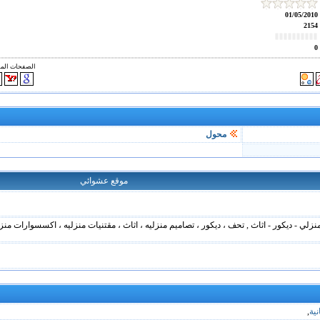
01/05/2010
2154
0
الصفحات الم
محول
موقع عشوائي
المنزلي - ديكور - اثاث , تحف ، ديكور ، تصاميم منزليه ، اثاث ، مقتنيات منزليه ، اكسسوارات منز
ية
,