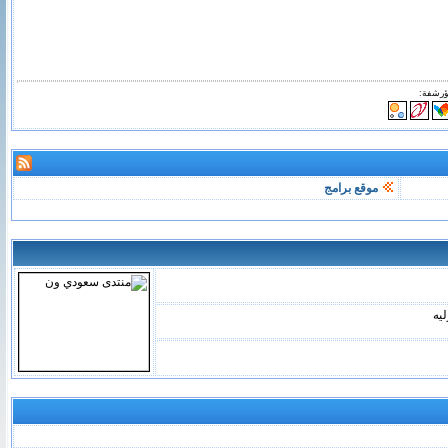
ؤرشفة:
موقع برامج
ليه