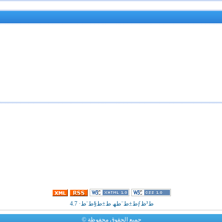
ط³ظƒط±ط¨طھ ط±ط§ط¨ط· 4.7
جميع الحقوق محفوظة ©