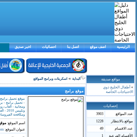
الرئيسية
اضف موقع
اتصل بنا
احصائيات
اخبر صديق
»
مواقع صديقة
البداية
اسكربتات وبرامج المواقع
»
أطفال الخليج ذوي
موقع برامج
الاحتياجات الخاصة
موقع تحميل برامج 2010 كاملة - برامج بلاك بير
- تحميل برامج - بر
إحصائيات
ومجانية - العاب زوما 2010 - العاب
وتلبيس 2010 - العاب بنات - برامج حماية
عدد المواقع
3903
ومكافحة الفيروسا
مواقع بالانتظار
1228
اسم الموقع:
موقع
عدد الاقسام
49
عنوان الموقع:
com
الأقسام الفرعية
1