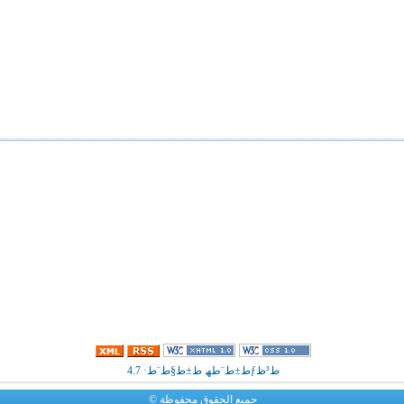
ط³ظƒط±ط¨طھ ط±ط§ط¨ط· 4.7
جميع الحقوق محفوظة ©