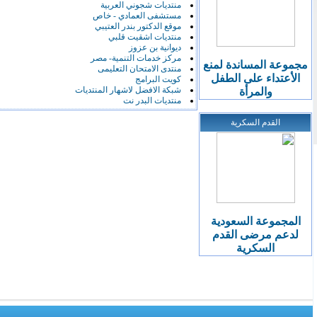
منتديات شجوني العربية
مستشفى العمادي - خاص
موقع الدكتور بندر العتيبي
منتديات اشقيت قلبي
ديوانية بن عزوز
مركز خدمات التنمية- مصر
مجموعة المساندة لمنع
منتدى الامتحان التعليمى
الأعتداء على الطفل
كويت البرامج
شبكة الافضل لاشهار المنتديات
والمرأة
منتديات البدر نت
القدم السكرية
المجموعة السعودية
لدعم مرضى القدم
السكرية