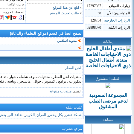
ترتيب اليكسا:
زيارات المواقع
17297087
»
ابلغ عن هذا الموقع
الصفحات الخارجية:
المتواجدون الآن
58
»
طلب تحديث الموقع
الزيارات الخارجية
128734
الزيارات الكلية
52898070
تصفح ايضا في قسم (مواقع الـعلماء والدعاة)
مدونه اسلامي
إعلانات
منتدى أطفال الخليج
ذوي الاحتياجات الخاصة
لحن المطر
منتديات لحن المطر ، منتديات منوعه شامله ، حوار ، ثقا
الصلب المشقوق
ديكورات ، برامج ، كمبيوتر ، جوال ، ماسنجر ، وناسه ، فله
منتديات متنوعة
القسم:
المجموعة السعودية
لدعم
مرضى
الصلب
المشقوق
كلمات دليلية
شبكة
,
تعنى
,
بكل
,
يخص
,
القرآن
,
الكريم
,
اضافة
,
الى
,
بعض
مساندة
مواقع عشوائية