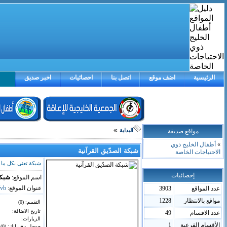
الرئيسية
اضف موقع
اتصل بنا
احصائيات
اخبر صديق
»
مواقع صديقة
البداية
»
أطفال الخليج ذوي
شبكة الصدّيق القرآنية
الاحتياجات الخاصة
شبكة تعنى بكل ما 
إحصائيات
اسم الموقع:
شبكة
عنوان الموقع:
/vb
عدد المواقع
3903
مواقع بالانتظار
1228
التقييم: (
0
)
تاريخ الاضافة:
عدد الاقسام
49
الزيارات:
الأقسام الفرعية
1
جوجل بيج رانك: (0)