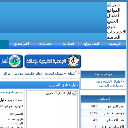
الرئيسية
اضف موقع
اتصل بنا
احصائيات
اخبر صديق
»
مواقع صديقة
البداية
مملكة البحرين - دوائر حكومية- مدارس - مراكز - 
»
أطفال الخليج ذوي
دليل فنادق البحرين
الاحتياجات الخاصة
يتضمن الموقع وصف 
إحصائيات
اسم الموقع:
دليل
عنوان الموقع:
com
عدد المواقع
3903
مواقع بالانتظار
1228
التقييم: (
0
)
تاريخ الاضافة:
عدد الاقسام
49
الزيارات:
الأقسام الفرعية
1
جوجل بيج رانك: (0)