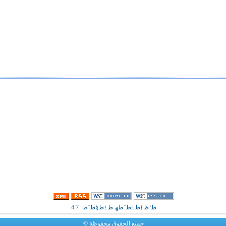
ط³ظƒط±ط¨طھ ط±ط§ط¨ط· 4.7
جميع الحقوق محفوظة ©