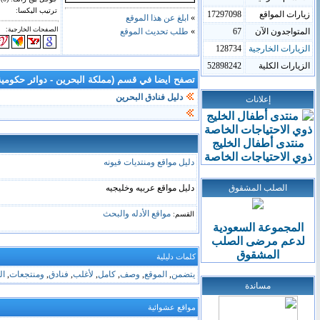
ترتيب اليكسا:
زيارات المواقع
17297098
»
ابلغ عن هذا الموقع
الصفحات الخارجية:
المتواجدون الآن
67
»
طلب تحديث الموقع
الزيارات الخارجية
128734
الزيارات الكلية
52898242
تصفح ايضا في قسم (مملكة البحرين - دوائر حكومية
دليل فنادق البحرين
إعلانات
منتدى أطفال الخليج
ذوي الاحتياجات الخاصة
دليل مواقع ومنتديات فيونه
الصلب المشقوق
دليل مواقع عربيه وخليجيه
مواقع الأدله والبحث
القسم:
المجموعة السعودية
لدعم
مرضى
الصلب
المشقوق
كلمات دليلية
يتضمن
,
الموقع
,
وصف
,
كامل
,
لأغلب
,
فنادق
,
ومنتجعات
,
ال
مساندة
مواقع عشوائية