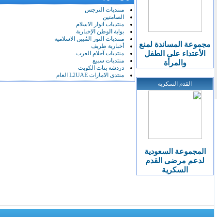
منتديات النرجس
الصامتين
منتديات انوار الاسلام
بوابة الوطن الإخبارية
منتديات النور المُبين الاسلامية
مجموعة المساندة لمنع
أخبارية طريف
الأعتداء على الطفل
منتديات آحلام العرب
منتديات سبيع
والمرأة
دردشة بنات الكويت
منتدى الامارات L2UAE العام
القدم السكرية
المجموعة السعودية
لدعم مرضى القدم
السكرية