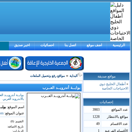
الرئيسية
اضف موقع
اتصل بنا
احصائيات
اخبر صديق
»
مواقع صديقة
البداية
مواقع رفع وتحميل الملفات
»
أطفال الخليج ذوي
بوابــة أندرويــد العــرب
الاحتياجات الخاصة
بوابــة أندرويــد 
بالاندرويد العربي
إحصائيات
اسم الموقع:
بوابـ
عدد المواقع
3903
عنوان الموقع:
com
مواقع بالانتظار
1228
التقييم: (
0
)
عدد الاقسام
49
تاريخ الاضافة:
الأقسام الفرعية
1
الزيارات: