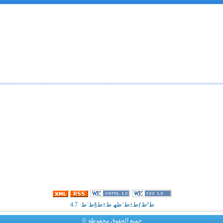
ط³ظƒط±ط¨طھ ط±ط§ط¨ط· 4.7
جميع الحقوق محفوظة ©