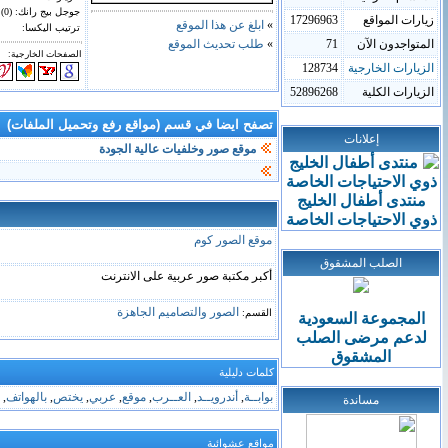
جوجل بيج رانك: (0)
زيارات المواقع
17296963
»
ابلغ عن هذا الموقع
ترتيب اليكسا:
المتواجدون الآن
71
»
طلب تحديث الموقع
الصفحات الخارجية:
الزيارات الخارجية
128734
الزيارات الكلية
52896268
تصفح ايضا في قسم (مواقع رفع وتحميل الملفات)
إعلانات
موقع صور وخلفيات عالية الجودة
منتدى أطفال الخليج
ذوي الاحتياجات الخاصة
موقع الصور كوم
الصلب المشقوق
أكبر مكتبة صور عربية على الانترنت
الصور والتصاميم الجاهزة
القسم:
المجموعة السعودية
لدعم
مرضى
الصلب
المشقوق
كلمات دليلية
بوابــة
,
أندرويــد
,
العــرب
,
موقع
,
عربي
,
يختص
,
بالهواتف
,
مساندة
مواقع عشوائية