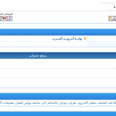
0
الصفحات الم
بوابــة أندرويــد العــرب
موقع عشوائي
الذكية
,
العاملة
,
بنظام
,
الاندرويد
,
طرف
,
جوجل
,
بالاضافة
,
الى
,
متابعة
,
توفير
,
أفضل
,
تطبيقات
,
أل